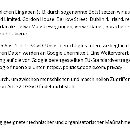
ichen Eingaben (z. B. durch sogenannte Bots) setzen wir a
d Limited, Gordon House, Barrow Street, Dublin 4, Irland. 
male – etwa Mausbewegungen, Verweildauer, Spracheinstel
zu blockieren.
 6 Abs. 1 lit. f DSGVO. Unser berechtigtes Interesse liegt i
en Daten werden an Google übermittelt. Eine Weiterverarbe
gung auf die von Google bereitgestellten EU-Standardvertra
e finden Sie unter: https://policies.google.com/privacy
urch, um zwischen menschlichen und maschinellen Zugriffe
n Art. 22 DSGVO findet nicht statt.
ng geeigneter technischer und organisatorischer Maßnahm